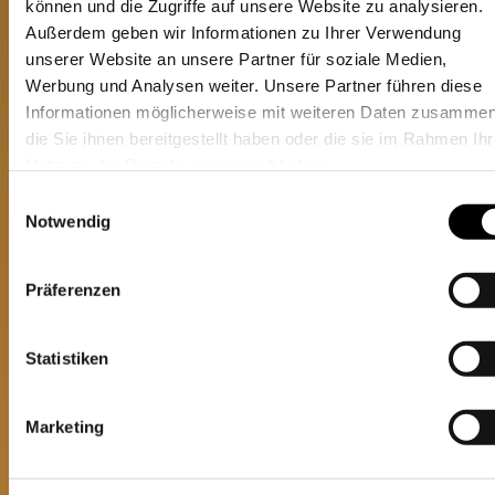
Die technische Infrastruktur schafft die
können und die Zugriffe auf unsere Website zu analysieren.
Grundlage für internationale
Außerdem geben wir Informationen zu Ihrer Verwendung
unserer Website an unsere Partner für soziale Medien,
Sportveranstaltungen, Konzerte,
Werbung und Analysen weiter. Unsere Partner führen diese
Kongresse, Firmenveranstaltungen und
Informationen möglicherweise mit weiteren Daten zusammen
die Sie ihnen bereitgestellt haben oder die sie im Rahmen Ihr
Messen und bietet Veranstaltern ein
Nutzung der Dienste gesammelt haben.
hohes Maß an Flexibilität und
Einwilligungsauswahl
Betriebssicherheit.
Notwendig
Durch die Kombination aus technischer
Präferenzen
Planung, Installation und langfristiger
Betreuung zeigt das Projekt
Statistiken
exemplarisch die Stärke von
PROTONES
als Partner für komplexe
Marketing
Veranstaltungsstätten und