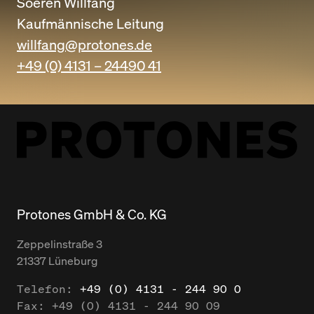
Soeren Willfang
Kaufmännische Leitung
willfang@protones.de
+49 (0) 4131 – 24490 41
Protones GmbH & Co. KG
Zeppelinstraße
3
21337
Lüneburg
Telefon:
+49 (0) 4131 - 244 90 0
Fax:
+49 (0) 4131 - 244 90 09