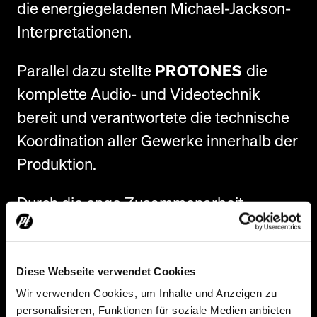
die energiegeladenen Michael-Jackson-
Interpretationen.
Parallel dazu stellte
PROTONES
die
komplette Audio- und Videotechnik
bereit und verantwortete die technische
Koordination aller Gewerke innerhalb der
Produktion.
Durch die enge Zusammenarbeit
zwischen Veranstalter, Künstlern und
Technikteam entstand eine
durchgängige Show, bei der alle
Diese Webseite verwendet Cookies
technischen Komponenten präzise
Wir verwenden Cookies, um Inhalte und Anzeigen zu
personalisieren, Funktionen für soziale Medien anbieten