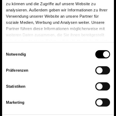
ineinandergriffen.
zu können und die Zugriffe auf unsere Website zu
analysieren. Außerdem geben wir Informationen zu Ihrer
Das Ergebnis
Verwendung unserer Website an unsere Partner für
soziale Medien, Werbung und Analysen weiter. Unsere
Mit „Eissele meets Michael Jackson“
Partner führen diese Informationen möglicherweise mit
weiteren Daten zusammen, die Sie ihnen bereitgestellt
entstand ein außergewöhnliches
haben oder die sie im Rahmen Ihrer Nutzung der Dienste
Konzerterlebnis, das klassische Musik,
gesammelt haben.
Einwilligungsauswahl
Soul und Pop auf beeindruckende Weise
Notwendig
miteinander verband.
Präferenzen
Die technische Umsetzung sorgte dafür,
dass die musikalische Qualität des
Statistiken
Orchesters ebenso zur Geltung kam wie
die emotionale Wirkung der
Marketing
Inszenierung. Licht, Ton und Video