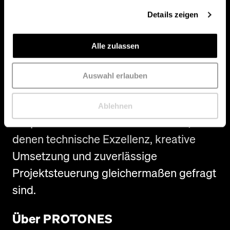
unterstützten die Performance und
Details zeigen
schufen ein immersives Erlebnis für das
Publikum in der ausverkauften LKH
Alle zulassen
Arena.
Auswahl erlauben
Das Projekt zeigt exemplarisch die
Stärke von
PROTONES
bei
Ablehnen
anspruchsvollen Live-Produktionen, bei
denen technische Exzellenz, kreative
Umsetzung und zuverlässige
Projektsteuerung gleichermaßen gefragt
sind.
Über
PROTONES