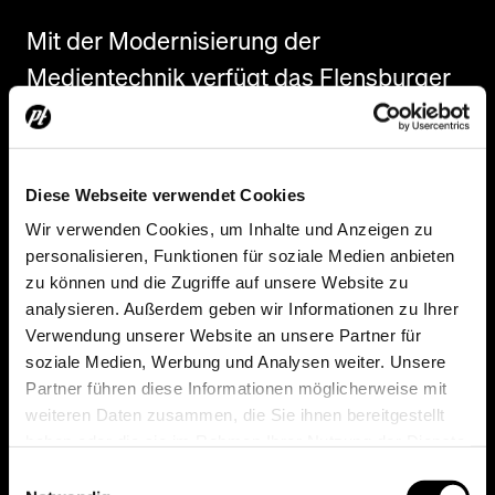
Mit der Modernisierung der
Medientechnik verfügt das Flensburger
Rathaus heute über eine leistungsfähige
und zukunftssichere Infrastruktur für
politische Gremienarbeit,
Diese Webseite verwendet Cookies
Verwaltungsprozesse und öffentliche
Wir verwenden Cookies, um Inhalte und Anzeigen zu
Veranstaltungen.
personalisieren, Funktionen für soziale Medien anbieten
zu können und die Zugriffe auf unsere Website zu
analysieren. Außerdem geben wir Informationen zu Ihrer
Die neue Audio-, Video- und
Verwendung unserer Website an unsere Partner für
Konferenztechnik verbessert die
soziale Medien, Werbung und Analysen weiter. Unsere
Kommunikation innerhalb der
Partner führen diese Informationen möglicherweise mit
weiteren Daten zusammen, die Sie ihnen bereitgestellt
Verwaltung, unterstützt hybride
haben oder die sie im Rahmen Ihrer Nutzung der Dienste
Arbeitsformen und schafft optimale
gesammelt haben.
Einwilligungsauswahl