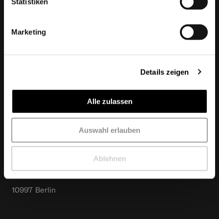
Statistiken
Marketing
Details zeigen
Office Hamburg
Alle zulassen
Nagelsweg
33-35
20097
Hamburg
Auswahl erlauben
Office Berlin
Ablehnen
Schlesische Straße
28
10997
Berlin