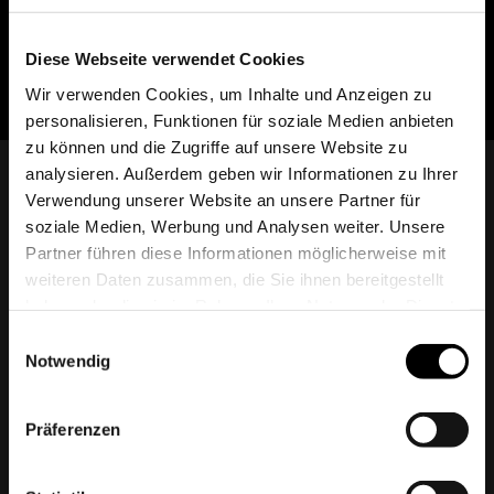
Mein Schiff – Tattoo Cruise
Diese Webseite verwendet Cookies
Wir verwenden Cookies, um Inhalte und Anzeigen zu
personalisieren, Funktionen für soziale Medien anbieten
zu können und die Zugriffe auf unsere Website zu
analysieren. Außerdem geben wir Informationen zu Ihrer
Verwendung unserer Website an unsere Partner für
soziale Medien, Werbung und Analysen weiter. Unsere
Partner führen diese Informationen möglicherweise mit
weiteren Daten zusammen, die Sie ihnen bereitgestellt
haben oder die sie im Rahmen Ihrer Nutzung der Dienste
Protones GmbH & Co. KG
gesammelt haben.
Einwilligungsauswahl
Zeppelinstraße
3
Notwendig
21337
Lüneburg
Telefon:
+49 (0) 4131 - 244 90 0
Präferenzen
Fax:
+49 (0) 4131 - 244 90 09
Mail:
info@protones.de