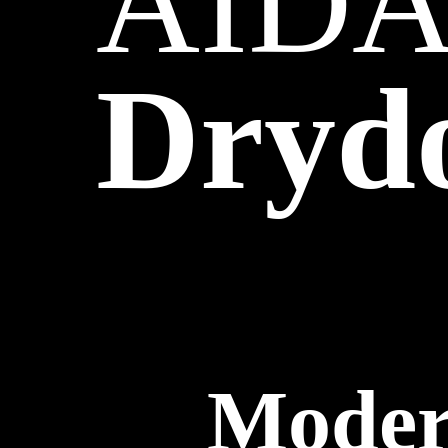
AIDA
Dryd
Moder