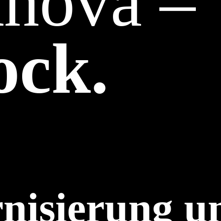
nova –
ock.
nisierung u