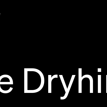
e
e Dryhi