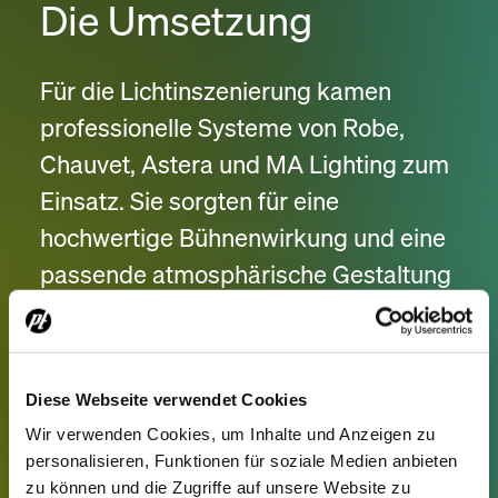
Die Umsetzung
Für die Lichtinszenierung kamen
professionelle Systeme von Robe,
Chauvet, Astera und MA Lighting zum
Einsatz. Sie sorgten für eine
hochwertige Bühnenwirkung und eine
passende atmosphärische Gestaltung
des Veranstaltungsraums.
Die Beschallung wurde mit
Diese Webseite verwendet Cookies
Audiotechnik von L-Acoustics, Yamaha
Wir verwenden Cookies, um Inhalte und Anzeigen zu
und Sennheiser umgesetzt und
personalisieren, Funktionen für soziale Medien anbieten
gewährleistete eine klare, kraftvolle
zu können und die Zugriffe auf unsere Website zu