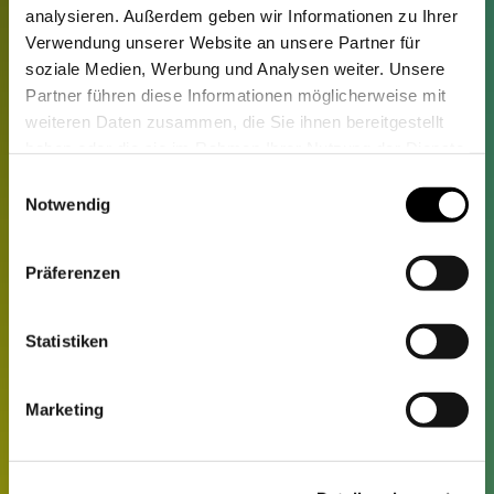
und gleichmäßige Tonübertragung im
analysieren. Außerdem geben wir Informationen zu Ihrer
Verwendung unserer Website an unsere Partner für
gesamten Veranstaltungsbereich.
soziale Medien, Werbung und Analysen weiter. Unsere
Partner führen diese Informationen möglicherweise mit
Im Bereich Video- und Signaltechnik
weiteren Daten zusammen, die Sie ihnen bereitgestellt
setzte
PROTONES
auf Lösungen von
haben oder die sie im Rahmen Ihrer Nutzung der Dienste
gesammelt haben.
Einwilligungsauswahl
Blackmagic Design und Panasonic, um
Notwendig
eine zuverlässige Bildübertragung und
stabile Signalverarbeitung
Präferenzen
sicherzustellen.
Statistiken
Ein besonderes Element der
Umsetzung war die
Marketing
Energieversorgung der Messestände
im Innenbereich. Hier kamen