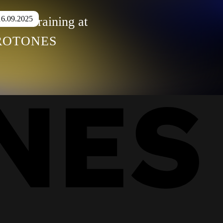
GiCo Training at
16.09.2025
ROTONES