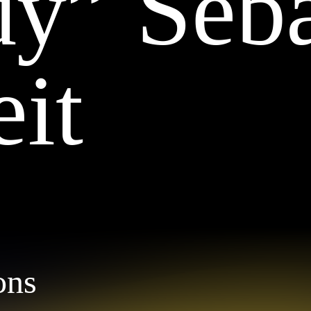
y” Seba
eit
ons