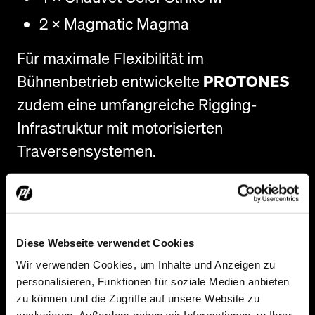
2 × Magmatic Magma
Für maximale Flexibilität im
Bühnenbetrieb entwickelte
PROTONES
zudem eine umfangreiche Rigging-
Infrastruktur mit motorisierten
Traversensystemen.
Die gesamte Infrastruktur wurde so
geplant, dass Veranstaltungsflächen
schnell an unterschiedliche
Diese Webseite verwendet Cookies
Anforderungen angepasst werden
Wir verwenden Cookies, um Inhalte und Anzeigen zu
können und gleichzeitig höchste
personalisieren, Funktionen für soziale Medien anbieten
zu können und die Zugriffe auf unsere Website zu
Sicherheits- und Qualitätsstandards