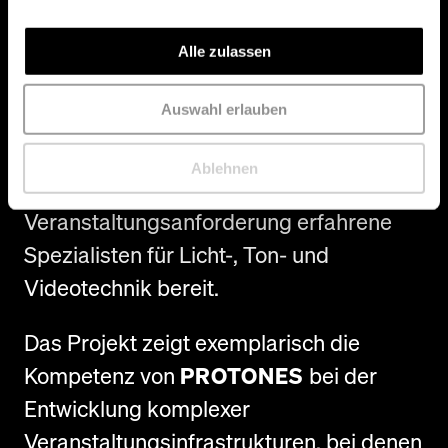
Anforderungen des Raum-in-Raum-
Konzepts für ein hochwertiges
Alle zulassen
Klangerlebnis sorgt.
Auswahl erlauben
Seit der Eröffnung unterstützt
PROTONES
die Halle zudem im
Ablehnen
laufenden Betrieb und stellt je nach
Veranstaltungsanforderung erfahrene
Spezialisten für Licht-, Ton- und
Videotechnik bereit.
Das Projekt zeigt exemplarisch die
Kompetenz von
PROTONES
bei der
Entwicklung komplexer
Veranstaltungsinfrastrukturen, bei denen