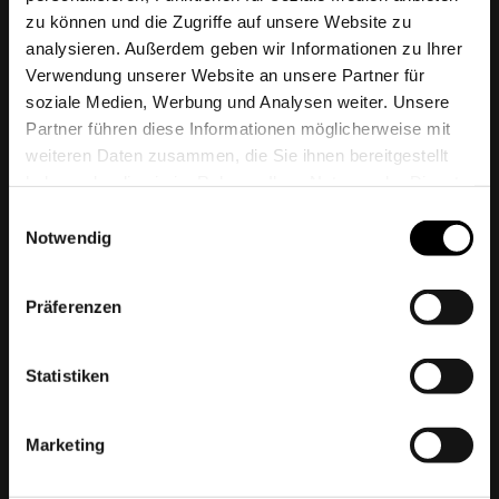
zu können und die Zugriffe auf unsere Website zu
analysieren. Außerdem geben wir Informationen zu Ihrer
Protones, LLC
Verwendung unserer Website an unsere Partner für
soziale Medien, Werbung und Analysen weiter. Unsere
Zeppelinstraße
3
Partner führen diese Informationen möglicherweise mit
21337
Lüneburg
weiteren Daten zusammen, die Sie ihnen bereitgestellt
Phone:
+49 (0) 4131 - 244 90 0
haben oder die sie im Rahmen Ihrer Nutzung der Dienste
Fax:
+49 (0) 4131 - 244 90 09
gesammelt haben.
Einwilligungsauswahl
Email:
info@protones.de
Notwendig
Präferenzen
Statistiken
Hamburg Office
Marketing
Nagelsweg
33-35