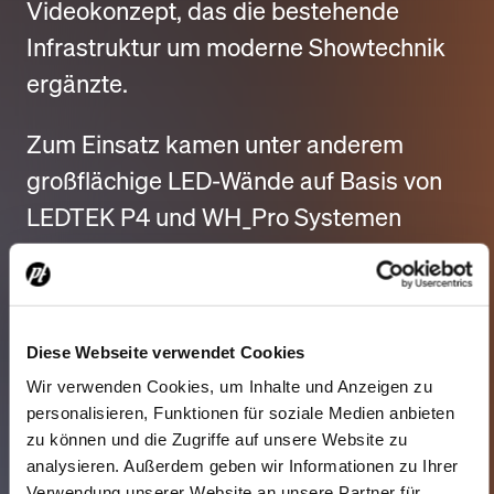
Videokonzept, das die bestehende
Infrastruktur um moderne Showtechnik
ergänzte.
Zum Einsatz kamen unter anderem
großflächige LED-Wände auf Basis von
LEDTEK P4 und WH_Pro Systemen
sowie Lichttechnik verschiedener
Hersteller wie ROBE, Martin Professional
und Chauvet.
Diese Webseite verwendet Cookies
Zusätzlich übernahm
PROTONES
die
Wir verwenden Cookies, um Inhalte und Anzeigen zu
personalisieren, Funktionen für soziale Medien anbieten
technische Betreuung und tontechnische
zu können und die Zugriffe auf unsere Website zu
Ausstattung sowohl des Beachclubs als
analysieren. Außerdem geben wir Informationen zu Ihrer
Verwendung unserer Website an unsere Partner für