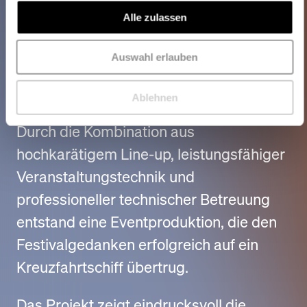
The result
Alle zulassen
Die AIDA FESTIVAL Cruise 2024 bot
Auswahl erlauben
ihren Gästen ein einzigartiges
Festivalerlebnis auf See.
Ablehnen
Durch die Kombination aus
hochkarätigem Line-up, leistungsfähiger
Veranstaltungstechnik und
professioneller technischer Betreuung
entstand eine Eventproduktion, die den
Festivalgedanken erfolgreich auf ein
Kreuzfahrtschiff übertrug.
Das Projekt zeigt eindrucksvoll die