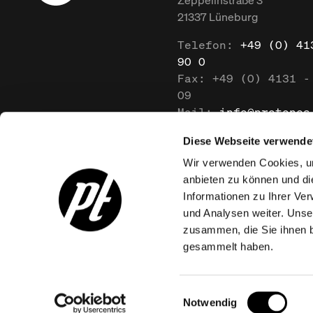
21337
Lüneburg
Telefon:
+49 (0) 41
90 0
Fax:
+49 (0) 4131 -
09
Mail:
info@protones
Diese Webseite verwende
Wir verwenden Cookies, um
anbieten zu können und di
Informationen zu Ihrer Ve
und Analysen weiter. Unse
zusammen, die Sie ihnen b
gesammelt haben.
Einwilligungsauswahl
Notwendig