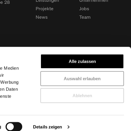
ße
28
Projekte
Jobs
News
Team
Alle zulassen
le Medien
ir
Auswahl erlauben
, Werbung
ren Daten
Ablehnen
ienste
g
Details zeigen