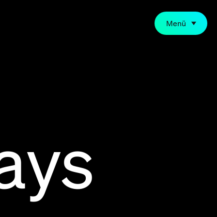
Menü
ays