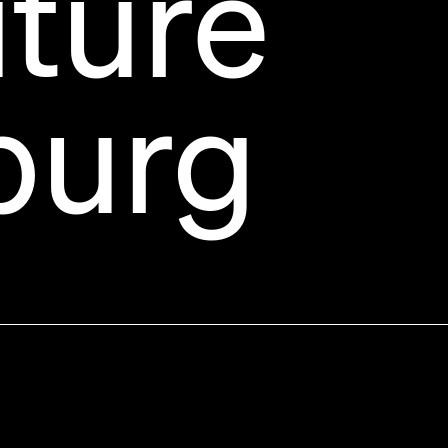
uture
urg