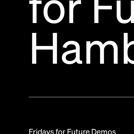
for F
Hamb
Fridays for Future Demos