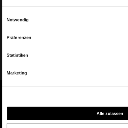
Jobs
Einwilligungsauswahl
Notwendig
Team
Präferenzen
Statistiken
Marketing
Jobs
Impressum
Datenschutzerklärung
AGB
Alle zulassen
to top
Copyright Protones 2026