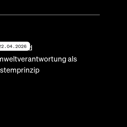
alität und
22.04.2026
weltverantwortung als
stemprinzip