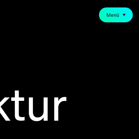
Menü
ktur