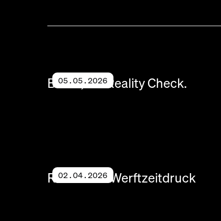
Berlin, ein Reality Check.
05.05.2026
Refit unter Werftzeitdruck
02.04.2026