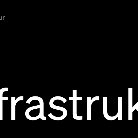
ur
frastru