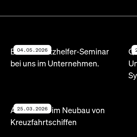
Brandschutzhelfer-Seminar
Qu
04.05.2026
bei uns im Unternehmen.
Um
Sy
AV-Technik im Neubau von
25.03.2026
Kreuzfahrtschiffen