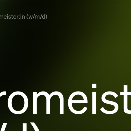
meister:in (w/m/d)
romeist