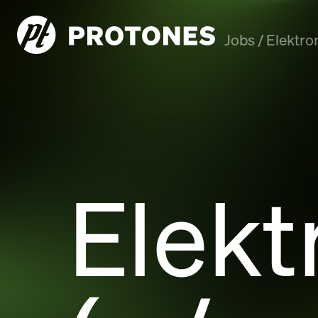
Jobs
/
Elektro
Elekt