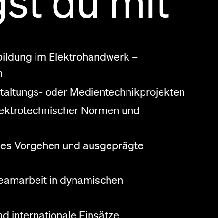
st du mit
bildung im Elektrohandwerk –
n
staltungs‑ oder Medientechnikprojekten
elektrotechnischer Normen und
rtes Vorgehen und ausgeprägte
eamarbeit in dynamischen
nd internationale Einsätze