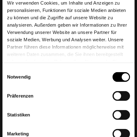
Wir verwenden Cookies, um Inhalte und Anzeigen zu
personalisieren, Funktionen für soziale Medien anbieten
zu können und die Zugriffe auf unsere Website zu
analysieren. Außerdem geben wir Informationen zu Ihrer
Verwendung unserer Website an unsere Partner für
Protones, LLC
soziale Medien, Werbung und Analysen weiter. Unsere
Partner führen diese Informationen möglicherweise mit
Zeppelinstraße
3
weiteren Daten zusammen, die Sie ihnen bereitgestellt
21337
Lüneburg
haben oder die sie im Rahmen Ihrer Nutzung der Dienste
gesammelt haben.
Einwilligungsauswahl
Phone:
+49 (0) 4131 - 244 90 0
Notwendig
Fax:
+49 (0) 4131 - 244 90 09
Email:
info@protones.de
Präferenzen
Statistiken
Marketing