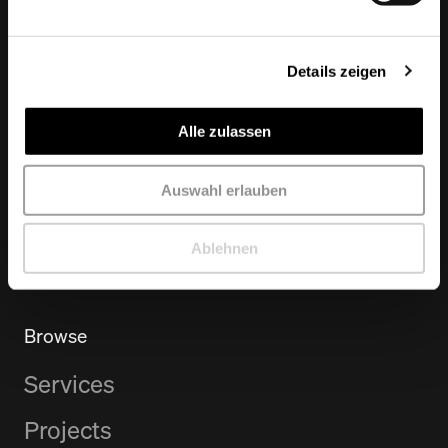
Hamburg Office
Nagelsweg
33-35
Details zeigen
20097
Hamburg
Alle zulassen
Berlin Office
Auswahl erlauben
Schlesische Straße
28
10997
Berlin
Ablehnen
Browse
Services
Projects