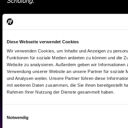
Schulung.
Melde dich einfach bei uns – gemeinsam
entwickeln wir ein passendes Konzept
für euch.
Diese Webseite verwendet Cookies
Wir verwenden Cookies, um Inhalte und Anzeigen zu persona
Funktionen für soziale Medien anbieten zu können und die Zu
Website zu analysieren. Außerdem geben wir Informationen z
Further contributions
Verwendung unserer Website an unsere Partner für soziale
und Analysen weiter. Unsere Partner führen diese Informati
mit weiteren Daten zusammen, die Sie ihnen bereitgestellt ha
FC Dynamo Lüneburg
07.07.2025
Rahmen Ihrer Nutzung der Dienste gesammelt haben.
Einwilligungsauswahl
Notwendig
DiGiCo Training at
PROTONES
16.09.2025