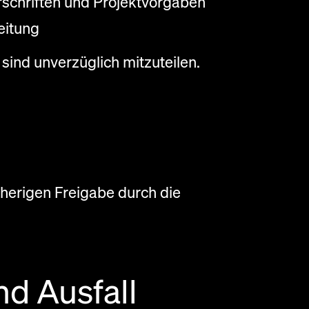
rschriften und Projektvorgaben
eitung
ind unverzüglich mitzuteilen.
rherigen Freigabe durch die
nd Ausfall