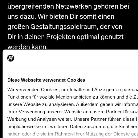
übergreifenden Netzwerken gehören bei
uns dazu. Wir bieten Dir somit einen
großen Gestaltungsspielraum, der von
Dir in deinen Projekten optimal genutzt
werden kann.
Dies wird abgerundet von flachen
Hierarchien und kurzen
Diese Webseite verwendet Cookies
Entscheidungswegen, die
PROTONES
Wir verwenden Cookies, um Inhalte und Anzeigen zu persona
seit 20 Jahren erfolgreich nutzt, um sich
Funktionen für soziale Medien anbieten zu können und die Zug
stetig weiterzuentwickeln.
unsere Website zu analysieren. Außerdem geben wir Informa
Ihrer Verwendung unserer Website an unsere Partner für soz
Werbung und Analysen weiter. Unsere Partner führen diese 
möglicherweise mit weiteren Daten zusammen, die Sie ihnen 
haben oder die sie im Rahmen Ihrer Nutzung der Dienste g